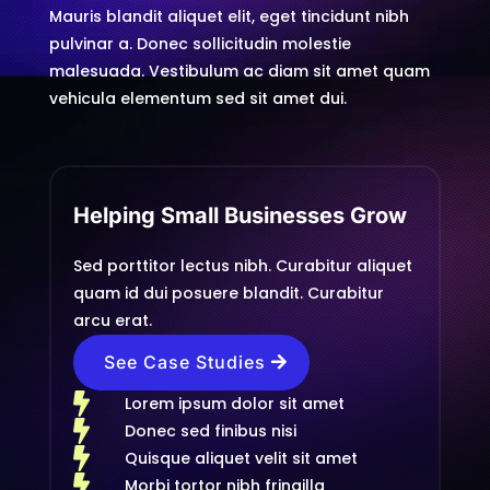
Mauris blandit aliquet elit, eget tincidunt nibh
pulvinar a. Donec sollicitudin molestie
malesuada. Vestibulum ac diam sit amet quam
vehicula elementum sed sit amet dui.
Helping Small Businesses Grow
Sed porttitor lectus nibh. Curabitur aliquet
quam id dui posuere blandit. Curabitur
arcu erat.
See Case Studies

Lorem ipsum dolor sit amet

Donec sed finibus nisi

Quisque aliquet velit sit amet

Morbi tortor nibh fringilla